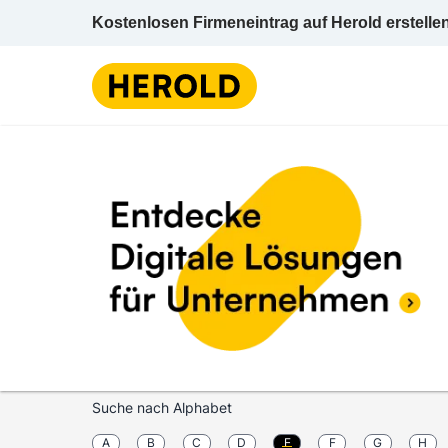
Kostenlosen Firmeneintrag auf Herold erstelle
Suche nach Alphabet
A
B
C
D
E
F
G
H