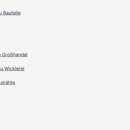
u Bauteile
u Großhandel
u Wicklerei
kdrähte