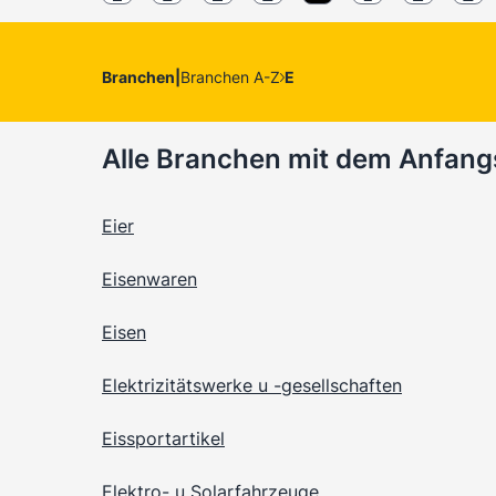
Branchen
|
Branchen A-Z
E
Alle Branchen mit dem Anfan
Eier
Eisenwaren
Eisen
Elektrizitätswerke u -gesellschaften
Eissportartikel
Elektro- u Solarfahrzeuge