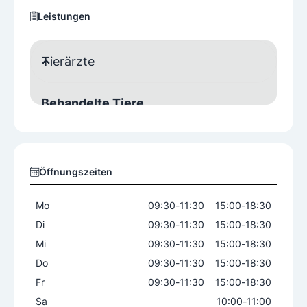
Leistungen
Tierärzte
Behandelte Tiere
Kleintiere
Leistungen
Öffnungszeiten
Chirurgie
EKG
Echokardiographie
Endoskopie
Ernährungsberatung
Mo
09:30
-
11:30
15:00
-
18:30
Impfungen
Interne Medizin
Di
09:30
-
11:30
15:00
-
18:30
Kastration
Labor
Mi
09:30
-
11:30
15:00
-
18:30
Parasitenbekämpfung
Röntgen
Do
09:30
-
11:30
15:00
-
18:30
Sterilisation
Tierkennzeichnung
Fr
09:30
-
11:30
15:00
-
18:30
Vorsorgeuntersuchung
Sa
10:00
-
11:00