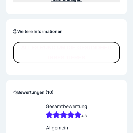
iebevolle – Betreuung geboten werden kann! Leistung
en: Vorsorgeuntersuchung, Hausapotheke. Eigene Par
kplätze vor der Türe!
Weitere Informationen
ALLES RUND UM DIE GESUNDHEIT
IHRES TIERES
Bewertungen (10)
Gesamtbewertung
4.8
Allgemein