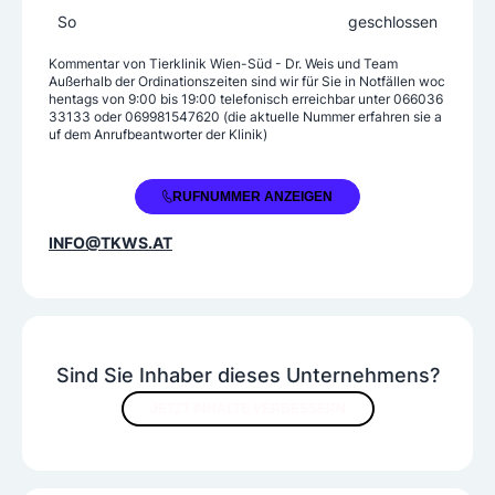
Zahnbehandlungen
So
geschlossen
Elektronische Tierkennzeichnung
Kommentar von
Tierklinik Wien-Süd - Dr. Weis und Team
Außerhalb der Ordinationszeiten sind wir für Sie in Notfällen woc
Spezielle Angebote
hentags von 9:00 bis 19:00 telefonisch erreichbar unter 066036
33133 oder 069981547620 (die aktuelle Nummer erfahren sie a
uf dem Anrufbeantworter der Klinik)
Hausbesuche/Tierabholung
Homöopathie
Notdienst
Petshop
+43 2236 33133
RUFNUMMER ANZEIGEN
Praxisausstattung
INFO@TKWS.AT
Hausapotheke
Intensivstation
Krankenstation
Hausapotheke , Ambulanzen (z.B.Katzenambulan
z) ; Tagesklinik ; Tierspital
Sind Sie Inhaber dieses Unternehmens?
JETZT INHALTE VERBESSERN