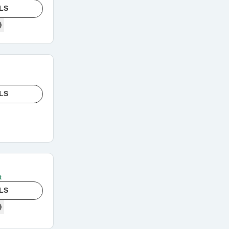
LS
LS
t
LS