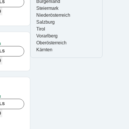
Burgenland
LS
Steiermark
Niederösterreich
Salzburg
Tirol
Vorarlberg
Oberösterreich
t
Kärnten
LS
t
LS