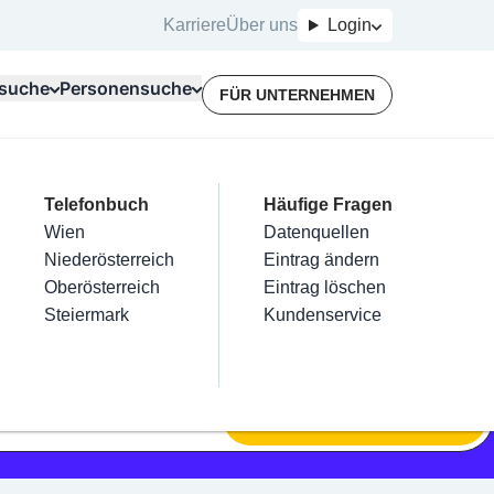
Karriere
Über uns
Login
suche
Personensuche
FÜR UNTERNEHMEN
Top Branchen
Kategorien
Telefonbuch
Mein Firmeneintrag
Für Unternehmer
Häufige Fragen
lektriker
Friseur
Wien
Eintrag hinzufügen
Terminbuchung
Datenquellen
nstallateure
Nägel
Niederösterreich
Eintrag beanspruchen
Kostenlose Beratung
Eintrag ändern
Maler & Lackierer
Haarentfernung
Oberösterreich
Eintrag verwalten
Eintrag löschen
Branchen A-Z
Make-Up
Steiermark
Eintrag bewerben
Kundenservice
Alle
SUCHEN