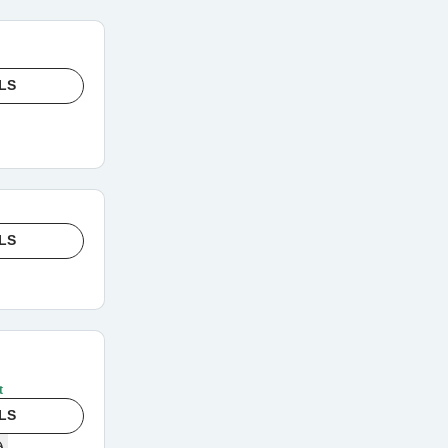
LS
LS
t
LS