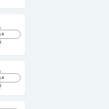
t
LS
t
LS