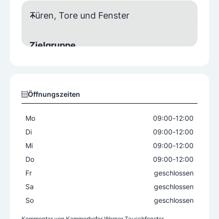
Türen, Tore und Fenster
Zielgruppe
Privat
Türen
Öffnungszeiten
Balkontüren
Haustüren
Mo
09:00
-
12:00
Fenster
Di
09:00
-
12:00
Dreh/Kipp-Fenster
Mi
09:00
-
12:00
Do
09:00
-
12:00
Leistungsangebot
Fr
geschlossen
Entsorgungen
Maßanfertigungen
Sa
geschlossen
Montagen
Reparaturen
Sanierungen
So
geschlossen
Weitere Angebote
Kommentar von
Kammerhofer Werner Tauschfenster