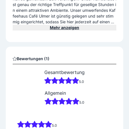
st genau der richtige Treffpunkt für gesellige Stunden i
n einem attraktiven Ambiente. Unser umwerfendes Kaf
feehaus Café Ulmer ist günstig gelegen und sehr stim
mig eingerichtet, sodass Sie hier jederzeit auf einen Ka
ffee oder zum Mittagessen vorbeikommen können. Bei
Mehr anzeigen
schönem Wetter laden wir Sie herzlich ein, an einem Ti
sch in unserem wunderschönen Außenbereich Platz zu
nehmen.
Bewertungen (1)
Gesamtbewertung
5.0
Allgemein
5.0
5.0