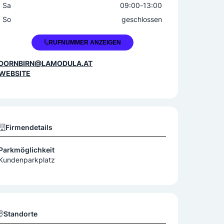
Sa
09:00
-
13:00
So
geschlossen
+43 5572 372409
RUFNUMMER ANZEIGEN
DORNBIRN@LAMODULA.AT
WEBSITE
Firmendetails
Parkmöglichkeit
Kundenparkplatz
Standorte