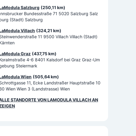
LaModula Salzburg
(250,11 km)
Innsbrucker Bundesstraße 71 5020 Salzburg Salz
burg (Stadt) Salzburg
LaModula Villach
(324,21 km)
Steinwenderstraße 11 9500 Villach Villach (Stadt)
Kärnten
LaModula Graz
(437,75 km)
Koralmstraße 4-6 8401 Kalsdorf bei Graz Graz-Um
gebung Steiermark
LaModula Wien
(505,64 km)
Schrottgasse 11, Ecke Landstraßer Hauptstraße 10
30 Wien Wien 3 (Landstrasse) Wien
ALLE STANDORTE VON
LAMODULA VILLACH
AN
ZEIGEN