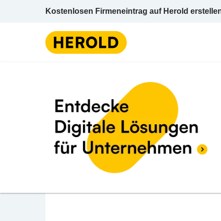
Kostenlosen Firmeneintrag auf Herold erstelle
BEWERTUNG ABGEBEN
LaModula Dornbirn
Lustenauerstraße 51 6850 Dornbirn Dornbir
Betten