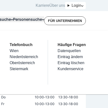
Karriere
Über uns
Login
suche
Personensuche
FÜR UNTERNEHMEN
Top Branchen
Kategorien
Telefonbuch
Mein Firmeneintrag
Für Unternehmer
Häufige Fragen
lektriker
Friseur
Wien
Eintrag hinzufügen
Terminbuchung
Datenquellen
nstallateure
Nägel
Niederösterreich
Eintrag beanspruchen
Kostenlose Beratung
Eintrag ändern
Maler & Lackierer
Haarentfernung
Oberösterreich
Eintrag verwalten
Eintrag löschen
Öffnungszeiten
Branchen A-Z
Make-Up
Steiermark
Eintrag bewerben
Kundenservice
Alle
Mo
10:00
-
13:00
13:30
-
18:00
Di
10:00
-
13:00
13:30
-
18:00
Mi
10:00
-
13:00
13:30
-
18:00
Do
10:00
-
13:00
13:30
-
18:00
Fr
10:00
-
13:00
13:30
-
18:00