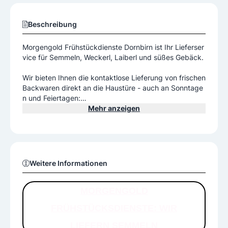
Beschreibung
Morgengold Frühstückdienste Dornbirn ist Ihr Lieferser
vice für Semmeln, Weckerl, Laiberl und süßes Gebäck.
Wir bieten Ihnen die kontaktlose Lieferung von frischen
Backwaren direkt an die Haustüre - auch an Sonntage
n und Feiertagen:
ob in Haushalte von Familien, Alleinstehenden, Seniore
Mehr anzeigen
n - sowie in Firmen, ins Homeoffice, in Kindergärten un
d Pflegeeinrichtungen. Probieren auch Sie unseren Ser
vice aus!
Morgengold bringts: Freu dich drauf!
Weitere Informationen
Woche für Woche liefert Morgengold auf diese Weise ü
ber eine Million Semmeln, Croissants, Brote und andere
Backwaren an über 150.000 Haushalte aus. Eine wese
MORGENGOLD
ntliche Zutat für den Erfolg: Alle Backwaren werden tä
FRÜHSTÜCKSDIENSTE: WIR
glich frisch gebacken – von sorgfältig ausgewählten H
andwerksbäckern aus Ihrer Region.
LIEFERN SEMMELN