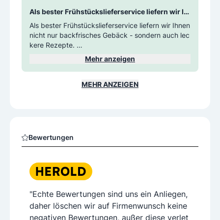
Als bester Frühstückslieferservice liefern wir Ih
nen nicht nur backfrisches Gebäck - sondern a
Als bester Frühstückslieferservice liefern wir Ihnen
uch leckere Rezepte. 
nicht nur backfrisches Gebäck - sondern auch lec
kere Rezepte.
Heute: geröstete Kichererbsen auf Avocadobrot -
Mehr anzeigen
schmeckt himmlisch und versorgt mit besten Näh
rstoffen. Entdecken Sie die Welt von Morgengold
- für mehr Genuss und Zeit in Ihrem Alltag.
MEHR ANZEIGEN
Bewertungen
"Echte Bewertungen sind uns ein Anliegen,
daher löschen wir auf Firmenwunsch keine
negativen Bewertungen, außer diese verlet