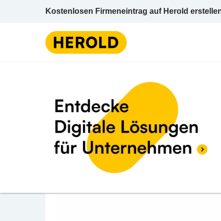
Kostenlosen Firmeneintrag auf Herold erstelle
Kleintranspor
BEWERTUNG ABGEBEN
BMRK Transporte Inh.
Wichnerstraße 67a 6850 Dornbirn Dornbirn
Kleintransport