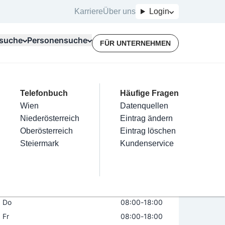
Karriere
Über uns
Login
suche
Personensuche
FÜR UNTERNEHMEN
Top Branchen
Kategorien
Telefonbuch
Mein Firmeneintrag
Für Unternehmer
Häufige Fragen
lektriker
Friseur
Wien
Eintrag hinzufügen
Terminbuchung
Datenquellen
kus Berthold
nstallateure
Nägel
Niederösterreich
Eintrag beanspruchen
Kostenlose Beratung
Eintrag ändern
Maler & Lackierer
Haarentfernung
Oberösterreich
Eintrag verwalten
Eintrag löschen
Öffnungszeiten
Branchen A-Z
Make-Up
Steiermark
Eintrag bewerben
Kundenservice
Alle
Mo
08:00
-
18:00
Di
08:00
-
18:00
Mi
08:00
-
18:00
Do
08:00
-
18:00
Fr
08:00
-
18:00