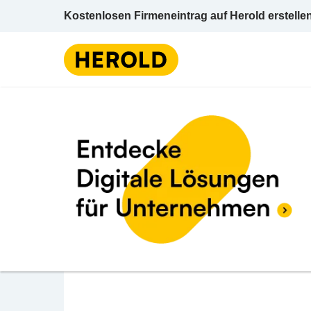
Kostenlosen Firmeneintrag auf Herold erstelle
Friseur u Frisiers
BEWERTUNG ABGEBEN
Diefenbach Alexandra
Hauptplatz 4a 2095 Drosendorf-Zissersdor
Friseur u Frisiersalon