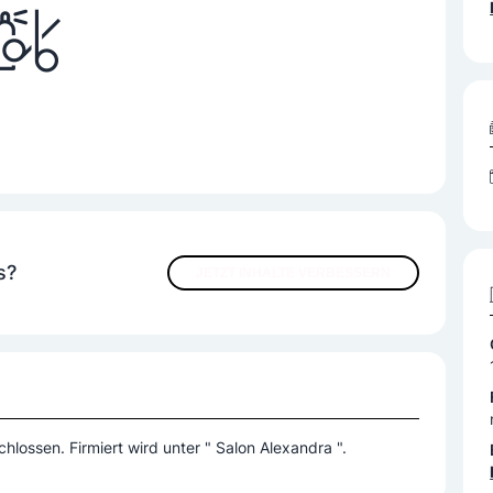
s?
JETZT INHALTE VERBESSERN
Betrieben wird ein Friseursalon. Am Montag ist geschlossen. Firmiert wird unter " Salon Alexandra ".