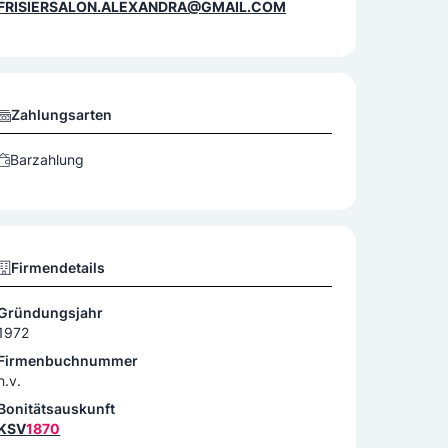
FRISIERSALON.ALEXANDRA@GMAIL.COM
Zahlungsarten
Barzahlung
Firmendetails
Gründungsjahr
1972
Firmenbuchnummer
n.v.
Bonitätsauskunft
KSV
1870