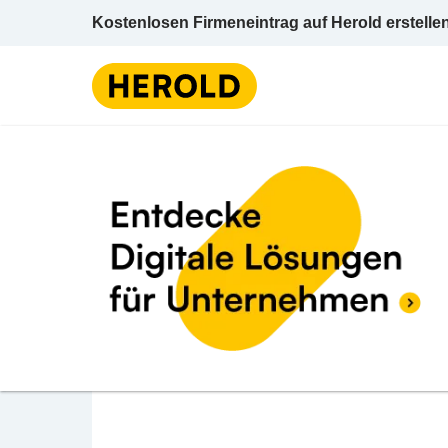
Kostenlosen Firmeneintrag auf Herold erstelle
Bahnhöfe
BEWERTUNG ABGEBEN
Bahnhof Rohr
Rohr an der Raab 8330 Edelsbach bei Feld
Bahnhöfe