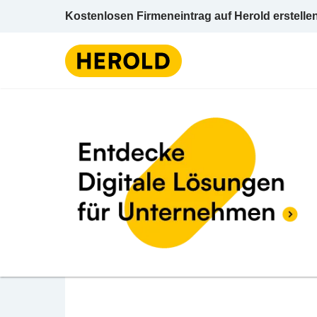
Kostenlosen Firmeneintrag auf Herold erstelle
Ölpressen u -mühlen
BEWERTUNG ABGEBEN
aÖ Iss Dialekt - Gilli
Erzherzog-Karl-Ring 17 3730 Eggenburg Ho
Ölpressen u -mühlen