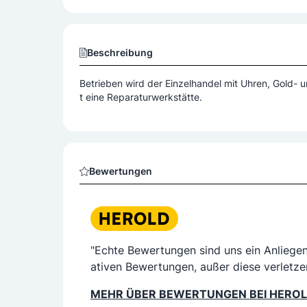
Reparatur
Reparaturen Antike Uhren
Beschreibung
Mit Hingabe, großer Liebe und Leidenschaft küm
Von der mittelalterlich geschmiedeten Turmuhr ü
Betrieben wird der Einzelhandel mit Uhren, Gold-
Biedermeieruhren, Großvaters Taschen- oder Wa
t eine Reparaturwerkstätte.
jahrelange Erfahrung, die Funktion und vor allem
Bewertungen
"Echte Bewertungen sind uns ein Anliege
ativen Bewertungen, außer diese verletze
MEHR ÜBER BEWERTUNGEN BEI HERO