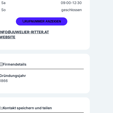
Sa
09:00
-
12:30
So
geschlossen
+43 5522 72114
RUFNUMMER ANZEIGEN
INFO@JUWELIER-RITTER.AT
WEBSITE
Firmendetails
Gründungsjahr
1866
Kontakt speichern und teilen