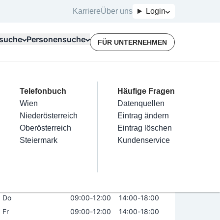
Karriere
Über uns
Login
suche
Personensuche
FÜR UNTERNEHMEN
Top Branchen
Kategorien
Telefonbuch
Mein Firmeneintrag
Für Unternehmer
Häufige Fragen
lektriker
Friseur
Wien
Eintrag hinzufügen
Terminbuchung
Datenquellen
0
Eugen Ritter
nstallateure
Nägel
Niederösterreich
Eintrag beanspruchen
Kostenlose Beratung
Eintrag ändern
Maler & Lackierer
Haarentfernung
Oberösterreich
Eintrag verwalten
Eintrag löschen
Öffnungszeiten
Branchen A-Z
Make-Up
Steiermark
Eintrag bewerben
Kundenservice
Alle
Mo
09:00
-
12:00
14:00
-
18:00
Di
09:00
-
12:00
14:00
-
18:00
Mi
09:00
-
12:00
14:00
-
18:00
Do
09:00
-
12:00
14:00
-
18:00
Fr
09:00
-
12:00
14:00
-
18:00