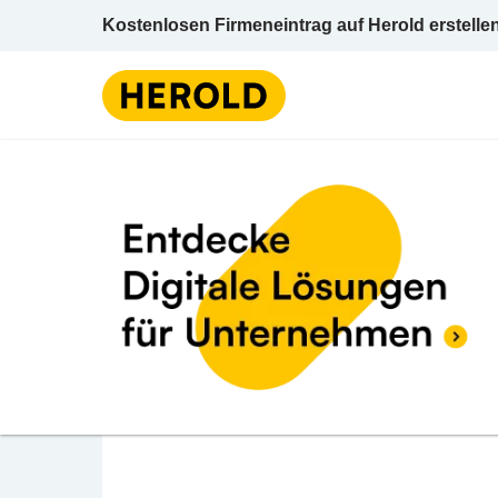
Kostenlosen Firmeneintrag auf Herold erstelle
Juwelen, Gold-
BEWERTUNG ABGEBEN
Eugen Ritter
Schmiedgasse 6 6800 Feldkirch Feldkirch V
Juwelen, Gold- u Silberwaren / Einzelhande