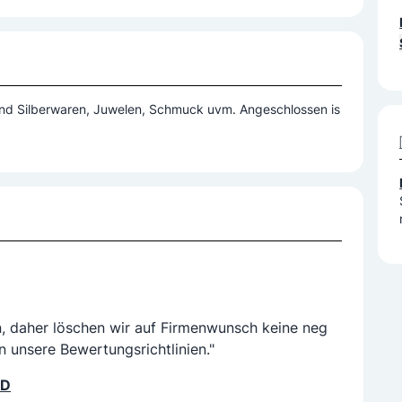
mert sich der Chef persönlich um Ihren antiken Schatz.
ber die prunken Barock- oder zierlichen
 und Silberwaren, Juwelen, Schmuck uvm. Angeschlossen is
nduhr – wir haben das nötige Wissen und die
 den wahren Wert ihres Lieblingsstückes für Sie und die
n, daher löschen wir auf Firmenwunsch keine neg
n unsere Bewertungsrichtlinien."
LD