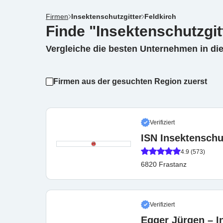
Firmen
Insektenschutzgitter
Feldkirch
Finde "Insektenschutzgitt
Vergleiche die besten Unternehmen in di
Firmen aus der gesuchten Region zuerst
Verifiziert
ISN Insektensch
4.9 (573)
6820 Frastanz
Verifiziert
Egger Jürgen – In