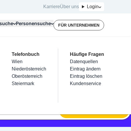
Karriere
Über uns
Login
suche
Personensuche
FÜR UNTERNEHMEN
Top Branchen
Kategorien
Telefonbuch
Mein Firmeneintrag
Für Unternehmer
Häufige Fragen
lektriker
Friseur
Wien
Eintrag hinzufügen
Terminbuchung
Datenquellen
nstallateure
Nägel
Niederösterreich
Eintrag beanspruchen
Kostenlose Beratung
Eintrag ändern
Maler & Lackierer
Haarentfernung
Oberösterreich
Eintrag verwalten
Eintrag löschen
Branchen A-Z
Make-Up
Steiermark
Eintrag bewerben
Kundenservice
Alle
SUCHEN