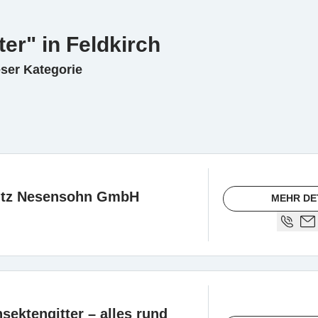
er" in Feldkirch
eser Kategorie
utz Nesensohn GmbH
MEHR DE
sektengitter – alles rund