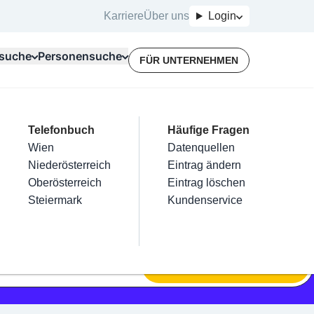
Karriere
Über uns
Login
suche
Personensuche
FÜR UNTERNEHMEN
Top Branchen
Kategorien
Telefonbuch
Mein Firmeneintrag
Für Unternehmer
Häufige Fragen
lektriker
Friseur
Wien
Eintrag hinzufügen
Terminbuchung
Datenquellen
nstallateure
Nägel
Niederösterreich
Eintrag beanspruchen
Kostenlose Beratung
Eintrag ändern
Maler & Lackierer
Haarentfernung
Oberösterreich
Eintrag verwalten
Eintrag löschen
Branchen A-Z
Make-Up
Steiermark
Eintrag bewerben
Kundenservice
Alle
SUCHEN