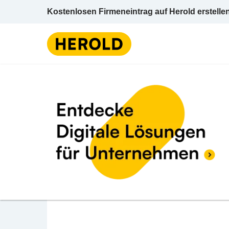
Kostenlosen Firmeneintrag auf Herold erstelle
BEWERTUNG ABGEBEN
Haider Robert
Dorfstraße 48 8654 Fischbach Weiz Steier
Bäckereien