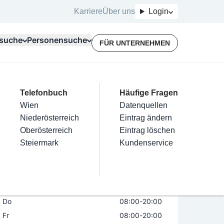
Karriere
Über uns
Login
suche
Personensuche
FÜR UNTERNEHMEN
Top Branchen
Kategorien
Telefonbuch
Mein Firmeneintrag
Für Unternehmer
Häufige Fragen
lektriker
Friseur
Wien
Eintrag hinzufügen
Terminbuchung
Datenquellen
nstallateure
Nägel
Niederösterreich
Eintrag beanspruchen
Kostenlose Beratung
Eintrag ändern
Maler & Lackierer
Haarentfernung
Oberösterreich
Eintrag verwalten
Eintrag löschen
Öffnungszeiten
Jetzt geöffnet
Branchen A-Z
Make-Up
Steiermark
Eintrag bewerben
Kundenservice
Alle
Mo
08:00
-
20:00
Di
geschlossen
Mi
geschlossen
Do
08:00
-
20:00
Fr
08:00
-
20:00