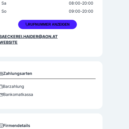
Sa
08:00
-
20:00
So
09:00
-
20:00
+43 3170 216
RUFNUMMER ANZEIGEN
BAECKEREI.HAIDER@AON.AT
WEBSITE
Zahlungsarten
Barzahlung
Bankomatkassa
Firmendetails