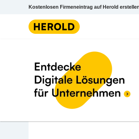
Kostenlosen Firmeneintrag auf Herold erstelle
Fertighaus
Vora
BEWERTUNG ABGEBEN
Danwood House Vorarl
Gnat
Achstraße 48 6972 Fußach Bregenz Vorarl
Fertighaus