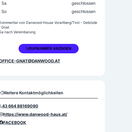
Sa
geschlossen
So
geschlossen
Kommentar von
Danwood House Vorarlberg/Tirol - Gebrüde
r Gnat
Sa nach Vereinbarung
+43 5572 206833
RUFNUMMER ANZEIGEN
OFFICE-GNAT@DANWOOD.AT
Weitere Kontaktmöglichkeiten
43 664 88169090
https://www.danwood-haus.at/
FACEBOOK