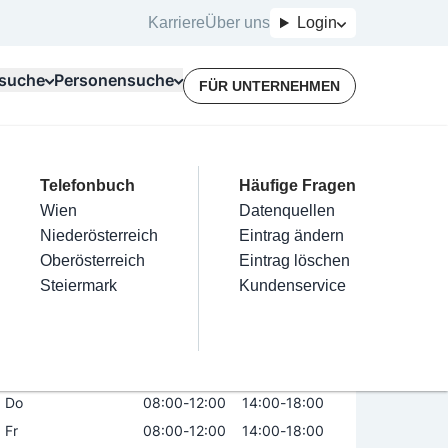
Karriere
Über uns
Login
suche
Personensuche
FÜR UNTERNEHMEN
Top Branchen
Kategorien
Telefonbuch
Mein Firmeneintrag
Für Unternehmer
Häufige Fragen
lektriker
Friseur
Wien
Eintrag hinzufügen
Terminbuchung
Datenquellen
- Gebrüder Gnat
nstallateure
Nägel
Niederösterreich
Eintrag beanspruchen
Kostenlose Beratung
Eintrag ändern
Maler & Lackierer
Haarentfernung
Oberösterreich
Eintrag verwalten
Eintrag löschen
Öffnungszeiten
Jetzt geöffnet
Branchen A-Z
Make-Up
Steiermark
Eintrag bewerben
Kundenservice
Alle
Mo
08:00
-
12:00
14:00
-
18:00
Di
08:00
-
12:00
14:00
-
18:00
Mi
08:00
-
12:00
14:00
-
18:00
Do
08:00
-
12:00
14:00
-
18:00
Fr
08:00
-
12:00
14:00
-
18:00