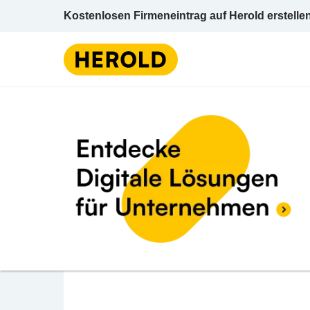
Kostenlosen Firmeneintrag auf Herold erstelle
Edelbrände & Schn
BEWERTUNG ABGEBEN
Schodseit Mondschei
Feichterkarstraße 26/b 5330 Fuschl am S
Edelbrände & Schnäpse