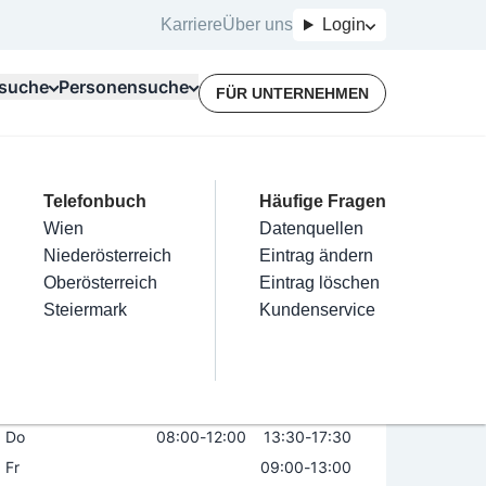
Karriere
Über uns
Login
suche
Personensuche
FÜR UNTERNEHMEN
Top Branchen
Kategorien
Telefonbuch
Mein Firmeneintrag
Für Unternehmer
Häufige Fragen
lektriker
Friseur
Wien
Eintrag hinzufügen
Terminbuchung
Datenquellen
eit Mondscheiniger
nstallateure
Nägel
Niederösterreich
Eintrag beanspruchen
Kostenlose Beratung
Eintrag ändern
Maler & Lackierer
Haarentfernung
Oberösterreich
Eintrag verwalten
Eintrag löschen
Öffnungszeiten
Branchen A-Z
Make-Up
Steiermark
Eintrag bewerben
Kundenservice
Alle
Mo
08:00
-
12:00
13:30
-
17:30
Di
08:00
-
12:00
13:30
-
17:30
Mi
08:00
-
12:00
13:30
-
17:30
Do
08:00
-
12:00
13:30
-
17:30
Fr
09:00
-
13:00