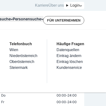
Karriere
Über uns
Login
suche
Personensuche
FÜR UNTERNEHMEN
Top Branchen
Kategorien
Telefonbuch
Mein Firmeneintrag
Für Unternehmer
Häufige Fragen
lektriker
Friseur
Wien
Eintrag hinzufügen
Terminbuchung
Datenquellen
nstallateure
Nägel
Niederösterreich
Eintrag beanspruchen
Kostenlose Beratung
Eintrag ändern
Maler & Lackierer
Haarentfernung
Oberösterreich
Eintrag verwalten
Eintrag löschen
Öffnungszeiten
Jetzt geöffnet
Branchen A-Z
Make-Up
Steiermark
Eintrag bewerben
Kundenservice
Alle
Mo
00:00
-
24:00
Di
00:00
-
24:00
Mi
00:00
-
24:00
Do
00:00
-
24:00
Fr
00:00
-
24:00