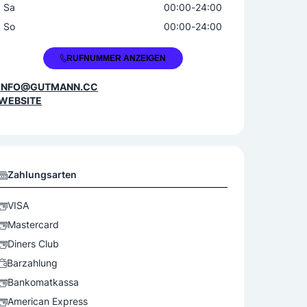
Sa
00:00
-
24:00
So
00:00
-
24:00
+43 50 227 7300
RUFNUMMER ANZEIGEN
INFO@GUTMANN.CC
WEBSITE
Zahlungsarten
VISA
Mastercard
Diners Club
Barzahlung
Bankomatkassa
American Express