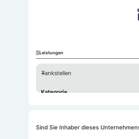
Leistungen
Tankstellen
Kategorie
Selbstbedienung
Weitere Angebote
Sind Sie Inhaber dieses Unternehmen
SB-Wash/Waschplatz
Tank-/Kundenkarte
GUTMANN Tank- und Ladekarte