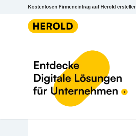
Kostenlosen Firmeneintrag auf Herold erstelle
BEWERTUNG ABGEBEN
DISK Tankstelle
Burgstraße 11 6091 Götzens Innsbruck (Land
Tankstelle