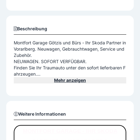
Beschreibung
Montfort Garage Götzis und Bürs - Ihr Skoda Partner in
Vorarlberg. Neuwagen, Gebrauchtwagen, Service und
Zubehör.
NEUWAGEN. SOFORT VERFÜGBAR.
Finden Sie Ihr Traumauto unter den sofort lieferbaren F
ahrzeugen.
DAS WELTAUTO – GEBRAUCHTWAGEN IN BESTER QU
Mehr anzeigen
ALITÄT.
Finden Sie bei Das WeltAuto ein breites und vielfältiges
Angebot an Gebrauchtwagen, die akribisch geprüft, g
ewartet und repariert sind.
Weitere Informationen
MONTFORT GARAGE - IHR SKODA