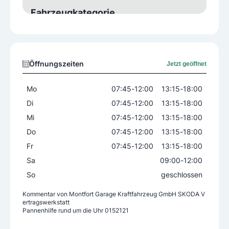
Fahrzeugkategorie
Gebrauchtfahrzeuge
Neuwagen
Öffnungszeiten
Jetzt geöffnet
Skoda
Mo
07:45
-
12:00
13:15
-
18:00
Werkstatt für KFZ-Typ
Di
07:45
-
12:00
13:15
-
18:00
PKW
Mi
07:45
-
12:00
13:15
-
18:00
Do
07:45
-
12:00
13:15
-
18:00
Sonstige Services
Fr
07:45
-
12:00
13:15
-
18:00
Abschleppdienst
Ersatzteileverkauf
Sa
09:00
-
12:00
Express-Service
KFZ-Zulassung
So
geschlossen
Lackierservice
Prüfstelle §57a
Kommentar von
Montfort Garage Kraftfahrzeug GmbH SKODA V
Reifenhandel
Spenglerarbeiten
ertragswerkstatt
Pannenhilfe rund um die Uhr 0152121
Tuning