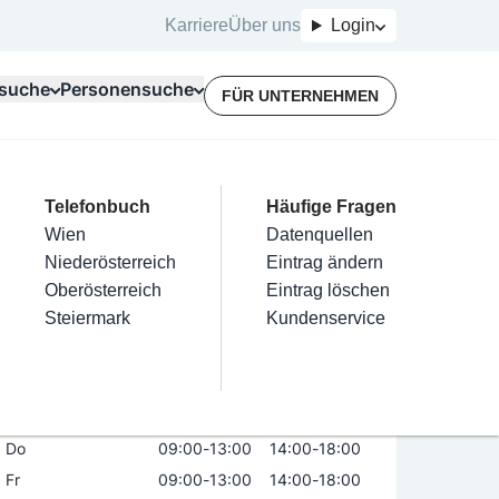
Karriere
Über uns
Login
suche
Personensuche
FÜR UNTERNEHMEN
Top Branchen
Kategorien
Telefonbuch
Mein Firmeneintrag
Für Unternehmer
Häufige Fragen
lektriker
Friseur
Wien
Eintrag hinzufügen
Terminbuchung
Datenquellen
tyling
nstallateure
Nägel
Niederösterreich
Eintrag beanspruchen
Kostenlose Beratung
Eintrag ändern
Maler & Lackierer
Haarentfernung
Oberösterreich
Eintrag verwalten
Eintrag löschen
Öffnungszeiten
Branchen A-Z
Make-Up
Steiermark
Eintrag bewerben
Kundenservice
Alle
Mo
geschlossen
Di
09:00
-
13:00
14:00
-
18:00
Mi
09:00
-
13:00
14:00
-
20:00
Do
09:00
-
13:00
14:00
-
18:00
Fr
09:00
-
13:00
14:00
-
18:00