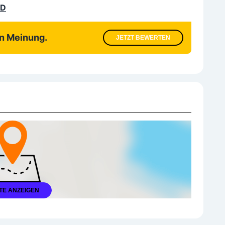
LD
en Meinung.
JETZT BEWERTEN
TE ANZEIGEN