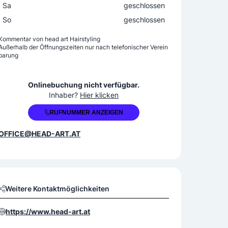
Sa
geschlossen
So
geschlossen
Kommentar von
head art Hairstyling
Außerhalb der Öffnungszeiten nur nach telefonischer Verein
barung
+43 5523 62327
Onlinebuchung nicht verfügbar.
Inhaber?
Hier klicken
RUFNUMMER ANZEIGEN
OFFICE@HEAD-ART.AT
Weitere Kontaktmöglichkeiten
https://www.head-art.at