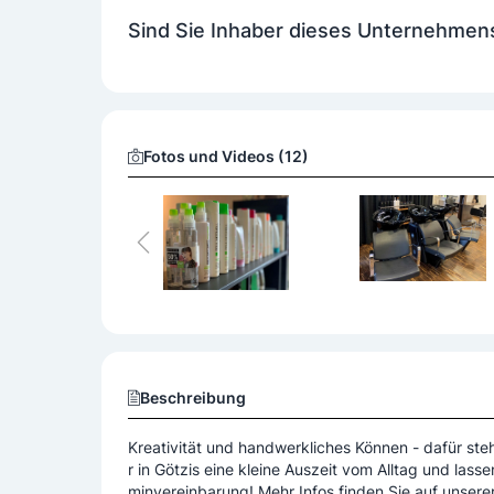
Sind Sie Inhaber dieses Unternehmen
Haarverlängerung/Haarverdichtung
Make
Wimpern/Brauen färben
Zusatzservices
Haarpflegeprodukte
Stylingprodukte
Fotos und Videos (12)
Beschreibung
Kreativität und handwerkliches Können - dafür steh
r in Götzis eine kleine Auszeit vom Alltag und lass
minvereinbarung! Mehr Infos finden Sie auf unsere