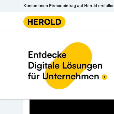
Kostenlosen Firmeneintrag auf Herold erstelle
Frise
BEWERTUNG ABGEBEN
head art Hairstyling
Hauptstraße 21 6840 Götzis Feldkirch Vora
Friseur u Frisiersalon