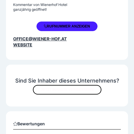
Kommentar von
Wienerhof Hotel
Unterkunft
ganzjährig geöffnet!
Doppelzimmer
Einzelzimmer
+43 7248 62614
Ferienwohnungen
RUFNUMMER ANZEIGEN
OFFICE@WIENER-HOF.AT
Verpflegung
WEBSITE
Frühstück
Halbpension
Vollpension
Ausstattung
Garten
Konferenz- und Tagungsräume
Sind Sie Inhaber dieses Unternehmens?
Restaurant
Swimmingpool
JETZT INHALTE VERBESSERN
Bewertungen