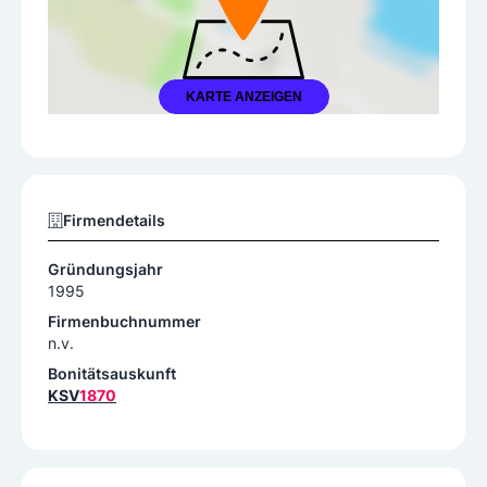
KARTE ANZEIGEN
Firmendetails
Gründungsjahr
1995
Firmenbuchnummer
n.v.
Bonitätsauskunft
KSV
1870