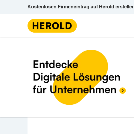
Kostenlosen Firmeneintrag auf Herold erstelle
Lebensmittel / Erzeugung 
BEWERTUNG ABGEBEN
AGRANA Stärke GmbH
Conrathstraße 7 3950 Gmünd Gmünd Nieder
Lebensmittel / Erzeugung u Großhandel