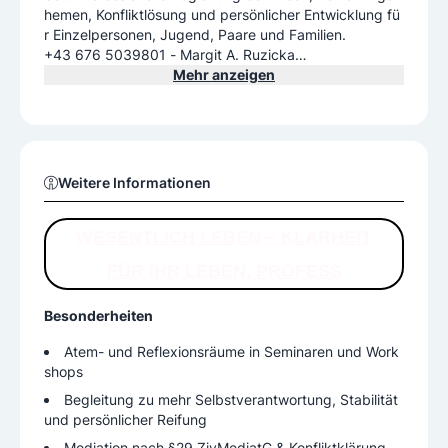
hemen, Konfliktlösung und persönlicher Entwicklung fü
r Einzelpersonen, Jugend, Paare und Familien.
+43 676 5039801 - Margit A. Ruzicka
+43 676 7778999 - Volkmar Ruzicka MSc.
Mehr anzeigen
Weitere Informationen
WESENTLICH LEBEN – KLARHEIT
FÜR IHR LEBEN, PROFESS
Besonderheiten
Atem- und Reflexionsräume in Seminaren und Work
shops
Begleitung zu mehr Selbstverantwortung, Stabilität
und persönlicher Reifung
Mediation nach §29 ZivMediatG & Konfliktklärung