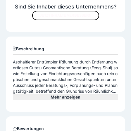
Sind Sie Inhaber dieses Unternehmens?
JETZT INHALTE VERBESSERN
Beschreibung
Asphaltierer Entrümpler (Räumung durch Entfernung w
ertlosen Gutes) Geomantische Beratung (Feng-Shui) so
wie Erstellung von Einrichtungsvorschlägen nach rein o
ptischen und geschmacklichen Gesichtspunkten unter
Ausschluss jeder Beratungs-, Vorplanungs- und Planun
gstätigkeit, betreffend den Grundriss von Räumlichkeit
en und deren haustechnischen Ausstattung sowie unte
Mehr anzeigen
r Ausschluss der den Ingenieurbüros (Beratende Ingeni
eure) bzw. den einschlägigen reglementierten Erzeugu
ngsgewerben vorbehaltenen Beratungstätigkeiten nac
h konstruktiven, funktionalen und ergonomischen Gesi
chtspunkten
Bewertungen