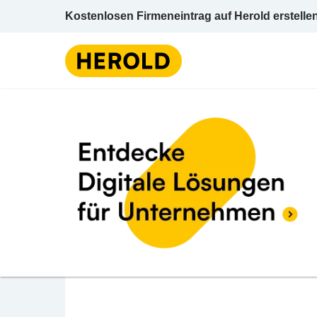
Kostenlosen Firmeneintrag auf Herold erstelle
Genossenschaft
Steierm
BEWERTUNG ABGEBEN
GeReGie - Gemeinscha
Energieprojekte eGen
Schörgelgasse 72a 8010 Graz Graz (Stadt)
Genossenschaft