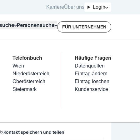
Karriere
Über uns
Login
suche
Personensuche
FÜR UNTERNEHMEN
Top Branchen
Kategorien
Telefonbuch
Mein Firmeneintrag
Für Unternehmer
Häufige Fragen
lektriker
Friseur
Wien
Eintrag hinzufügen
Terminbuchung
Datenquellen
ale Energieprojekte eGen
nstallateure
Nägel
Niederösterreich
Eintrag beanspruchen
Kostenlose Beratung
Eintrag ändern
Maler & Lackierer
Haarentfernung
Oberösterreich
Eintrag verwalten
Eintrag löschen
Öffnungszeiten
Branchen A-Z
Make-Up
Steiermark
Eintrag bewerben
Kundenservice
Alle
Keine Öffnungszeiten vorhanden
Kontakt speichern und teilen