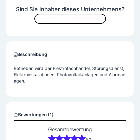
Sind Sie Inhaber dieses Unternehmens?
Produkte
JETZT INHALTE VERBESSERN
Beleuchtungsanlagen
Elektrogeräte
Schalter
Sensoren
Solaranlagen
Steckdosen
Beschreibung
Betrieben wird der Elektrofachhandel, Störungsdienst,
Elektroinstallationen, Photovoltaikanlagen und Alarmanl
agen.
Bewertungen (1)
Gesamtbewertung
5.0