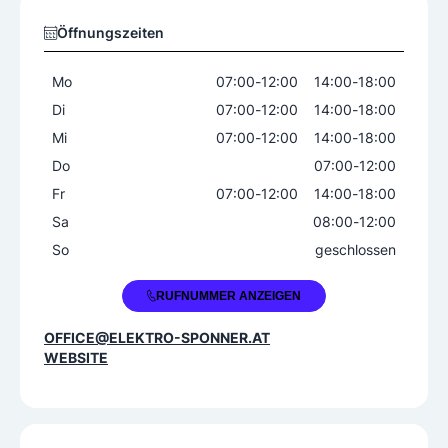
Elektrobefunde
Energieberatung
Öffnungszeiten
Haussanierungen
Installation
Kommunikationselektronik
Montage
Mo
07:00
-
12:00
14:00
-
18:00
Nachtstromanlagen
Netzwerktechnik
Di
07:00
-
12:00
14:00
-
18:00
Reparaturen
Satellitentechnik
Mi
07:00
-
12:00
14:00
-
18:00
Sprechanlagen
Telefonanlagen
Do
07:00
-
12:00
Umänderungsarbeiten
Fr
07:00
-
12:00
14:00
-
18:00
Videoüberwachung
Wartung
Sa
08:00
-
12:00
Zutrittssysteme
So
geschlossen
Spezialgebiet
+43 2943 2308
RUFNUMMER ANZEIGEN
Gewerbeelektronik
Haushaltselektronik
OFFICE@ELEKTRO-SPONNER.AT
Netzwerktechnik
WEBSITE
Elektro Notdienst
Ja