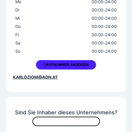
Mo
00:00
-
24:00
Wellnessprodukte
Di
00:00
-
24:00
gewerbliche Installationen
Mi
00:00
-
24:00
innovative Energien
Do
00:00
-
24:00
Produktangebot
Fr
00:00
-
24:00
Sa
00:00
-
24:00
Abflussrohre
Armaturen
Bäder
So
00:00
-
24:00
Gasgeräte
Heizungen
Klimaanlagen
Lüftungsanlagen
Sanitäranlagen
+43 664 1615413
RUFNUMMER ANZEIGEN
Solaranlagen
Wasseraufbereitungsanlagen
KARLOZIOM@AON.AT
Wärmepumpen
Sind Sie Inhaber dieses Unternehmens?
JETZT INHALTE VERBESSERN