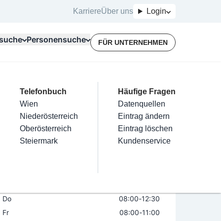
Karriere
Über uns
Login
suche
Personensuche
FÜR UNTERNEHMEN
Top Branchen
Kategorien
Telefonbuch
Mein Firmeneintrag
Für Unternehmer
Häufige Fragen
lektriker
Friseur
Wien
Eintrag hinzufügen
Terminbuchung
Datenquellen
ia Thaler-Wolf
nstallateure
Nägel
Niederösterreich
Eintrag beanspruchen
Kostenlose Beratung
Eintrag ändern
Maler & Lackierer
Haarentfernung
Oberösterreich
Eintrag verwalten
Eintrag löschen
Öffnungszeiten
Jetzt geöffnet
Branchen A-Z
Make-Up
Steiermark
Eintrag bewerben
Kundenservice
Alle
Mo
08:00
-
12:30
Di
08:00
-
12:30
Mi
08:00
-
12:30
Do
08:00
-
12:30
Fr
08:00
-
11:00