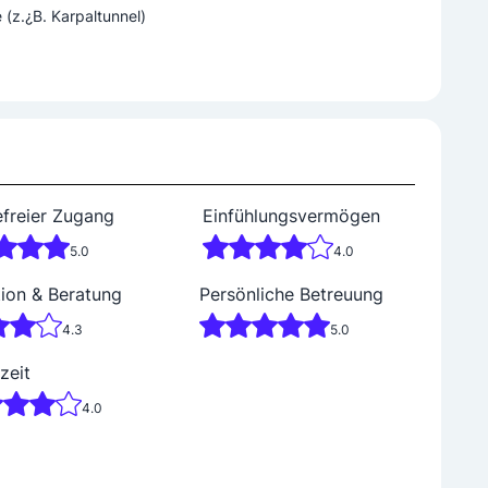
z.¿B. Karpaltunnel)
efreier Zugang
Einfühlungsvermögen
5.0
4.0
tion & Beratung
Persönliche Betreuung
4.3
5.0
zeit
4.0