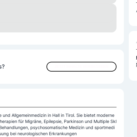
VS
ÖGK
s?
JETZT INHALTE VERBESSERN
e und Allgemeinmedizin in Hall in Tirol. Sie bietet moderne
erapien für Migräne, Epilepsie, Parkinson und Multiple Skl
n-Behandlungen, psychosomatische Medizin und sportmedi
reuung bei neurologischen Erkrankungen