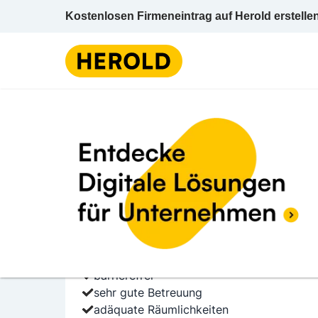
Kostenlosen Firmeneintrag auf Herold erstelle
Arzt / Facharz
4 BEWERTUNGEN
BEWERTUNG ABG
4.4 (4)
Dr. Claudia Thaler-Wo
Schumacherweg 6/Top 6 6060 Hall in Tirol I
Arzt / Facharzt f Neurologie
barrierefrei
sehr gute Betreuung
adäquate Räumlichkeiten