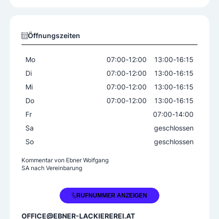
Motorrad
Oldtimer
PKW
Lackierarbeiten
Öffnungszeiten
Airbrush-Design
Beschriftungen
Kleinschadenlackierungen
Mo
07:00
-
12:00
13:00
-
16:15
Komplettlackierungen
Di
07:00
-
12:00
13:00
-
16:15
Lackaufbereitungen
Speziallackierungen
Mi
07:00
-
12:00
13:00
-
16:15
Do
07:00
-
12:00
13:00
-
16:15
Spenglerarbeiten
Fr
07:00
-
14:00
Fahrzeugaufbereitung
Fahrzeugtuning
Sa
geschlossen
Glasschadenbehebung
So
geschlossen
Kleinschadenreparatur
Restaurierung
Kommentar von
Ebner Wolfgang
SA nach Vereinbarung
Sonstige Services
Abschleppdienst
Ersatzfahrzeug
+43 5574 66915
RUFNUMMER ANZEIGEN
Schadensgutachten
OFFICE@EBNER-LACKIEREREI.AT
Versicherungsabwicklung