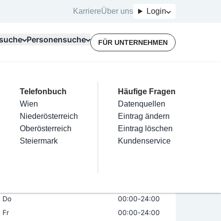
Karriere
Über uns
Login
suche
Personensuche
FÜR UNTERNEHMEN
Top Branchen
Kategorien
Telefonbuch
Mein Firmeneintrag
Für Unternehmer
Häufige Fragen
lektriker
Friseur
Wien
Eintrag hinzufügen
Terminbuchung
Datenquellen
 Hotel
nstallateure
Nägel
Niederösterreich
Eintrag beanspruchen
Kostenlose Beratung
Eintrag ändern
Maler & Lackierer
Haarentfernung
Oberösterreich
Eintrag verwalten
Eintrag löschen
Öffnungszeiten
Jetzt geöffnet
Branchen A-Z
Make-Up
Steiermark
Eintrag bewerben
Kundenservice
Alle
Mo
00:00
-
24:00
Di
00:00
-
24:00
Mi
00:00
-
24:00
Do
00:00
-
24:00
Fr
00:00
-
24:00