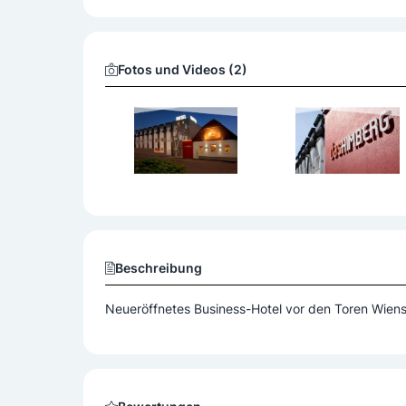
Lage
Anbindung an öffentliche Verkehrsmittel
Fotos und Videos (2)
Themenhotel
Designhotel
Golfhotel
Services
Wäscheservice
Ausstattung
Bar
Lift
WLAN
Beschreibung
Neueröffnetes Business-Hotel vor den Toren Wien