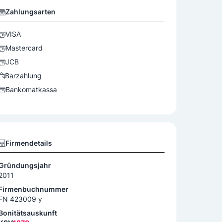
Zahlungsarten
VISA
Mastercard
JCB
Barzahlung
Bankomatkassa
Firmendetails
Gründungsjahr
2011
Firmenbuchnummer
FN 423009 y
Bonitätsauskunft