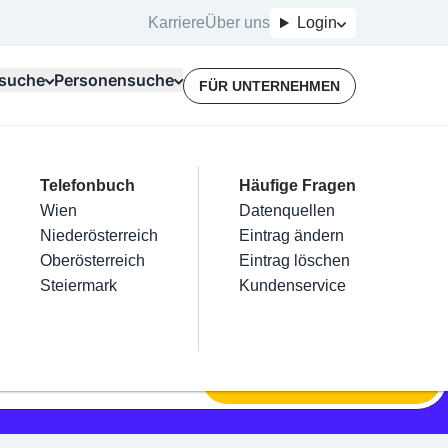
Karriere
Über uns
Login
suche
Personensuche
FÜR UNTERNEHMEN
Top Branchen
Kategorien
Telefonbuch
Mein Firmeneintrag
Für Unternehmer
Häufige Fragen
lektriker
Friseur
Wien
Eintrag hinzufügen
Terminbuchung
Datenquellen
nstallateure
Nägel
Niederösterreich
Eintrag beanspruchen
Kostenlose Beratung
Eintrag ändern
Maler & Lackierer
Haarentfernung
Oberösterreich
Eintrag verwalten
Eintrag löschen
Branchen A-Z
Make-Up
Steiermark
Eintrag bewerben
Kundenservice
Alle
SUCHEN