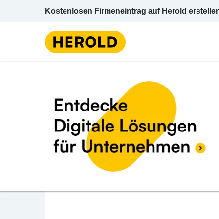
Kostenlosen Firmeneintrag auf Herold erstelle
Weine / Ei
BEWERTUNG ABGEBEN
Yvonne Kracher Gmb
Angergasse 20 7142 Illmitz Neusiedl am Se
Weine / Einzelhandel