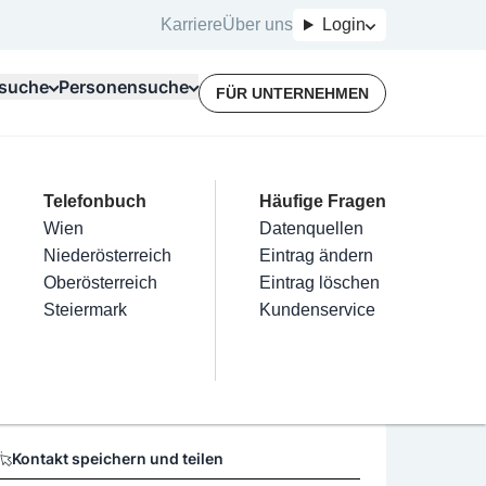
Karriere
Über uns
Login
suche
Personensuche
FÜR UNTERNEHMEN
Top Branchen
Kategorien
Telefonbuch
Mein Firmeneintrag
Für Unternehmer
Häufige Fragen
lektriker
Friseur
Wien
Eintrag hinzufügen
Terminbuchung
Datenquellen
cher GmbH
nstallateure
Nägel
Niederösterreich
Eintrag beanspruchen
Kostenlose Beratung
Eintrag ändern
Maler & Lackierer
Haarentfernung
Oberösterreich
Eintrag verwalten
Eintrag löschen
Öffnungszeiten
Branchen A-Z
Make-Up
Steiermark
Eintrag bewerben
Kundenservice
Alle
Keine Öffnungszeiten vorhanden
Kontakt speichern und teilen