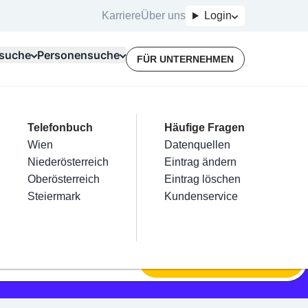
Karriere
Über uns
Login
suche
Personensuche
FÜR UNTERNEHMEN
Top Branchen
Kategorien
Telefonbuch
Mein Firmeneintrag
Für Unternehmer
Häufige Fragen
lektriker
Friseur
Wien
Eintrag hinzufügen
Terminbuchung
Datenquellen
nstallateure
Nägel
Niederösterreich
Eintrag beanspruchen
Kostenlose Beratung
Eintrag ändern
Maler & Lackierer
Haarentfernung
Oberösterreich
Eintrag verwalten
Eintrag löschen
Branchen A-Z
Make-Up
Steiermark
Eintrag bewerben
Kundenservice
Alle
SUCHEN