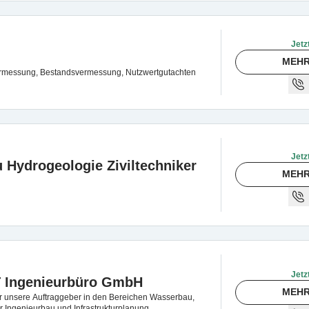
Jetz
MEHR
rmessung, Bestandsvermessung, Nutzwertgutachten
Jetz
u Hydrogeologie Ziviltechniker
MEHR
Jetz
Ingenieurbüro GmbH
MEHR
ir unsere Auftraggeber in den Bereichen Wasserbau,
r Ingenieurbau und Infrastrukturplanung.