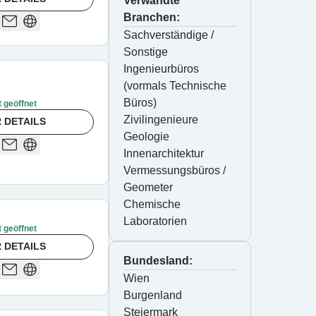
Verwandte
Branchen:
Sachverständige / 
Sonstige
Ingenieurbüros 
(vormals Technische 
Büros)
t geöffnet
Zivilingenieure
 DETAILS
Geologie
Innenarchitektur
Vermessungsbüros / 
Geometer
Chemische 
Laboratorien
t geöffnet
 DETAILS
Bundesland:
Wien
Burgenland
Steiermark