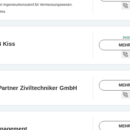
ter Ingenieurkonsulent für Vermessungswesen.
ems
Jetz
B Kiss
MEHR
MEHR
 Partner Ziviltechniker GmbH
MEHR
anagement