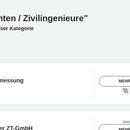
ten / Zivilingenieure"
eser Kategorie
rmessung
MEHR
Jetz
er ZT-GmbH
MEHR