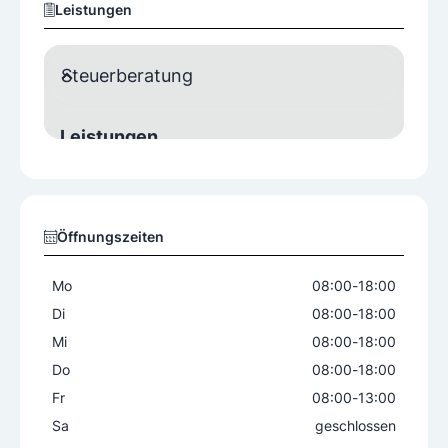
Leistungen
Steuerberatung
Leistungen
Betriebsübergaben
Buchhaltung
Budgetierung
Controlling
Gründungsberatung
Jahresabschluss
Öffnungszeiten
Lohnverrechnung
Steuerausgleich
Steuerberatung
Steueroptimierung
Mo
08:00
-
18:00
Unternehmensberatung
Di
08:00
-
18:00
Vertretung bei Betriebsprüfung
Mi
08:00
-
18:00
Wirtschaftsprüfung
Do
08:00
-
18:00
Fr
08:00
-
13:00
Spezialisierung
Sa
geschlossen