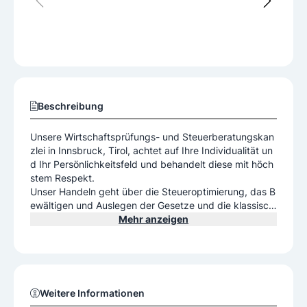
Beschreibung
Unsere Wirtschaftsprüfungs- und Steuerberatungskan
zlei in Innsbruck, Tirol, achtet auf Ihre Individualität un
d Ihr Persönlichkeitsfeld und behandelt diese mit höch
stem Respekt.
Unser Handeln geht über die Steueroptimierung, das B
ewältigen und Auslegen der Gesetze und die klassisch
e betriebswirtschaftliche Beratung weit hinaus.
Mehr anzeigen
Durch unsere jahrzehntelange Erfahrung als Steuer- un
d Wirtschaftsprüfer konnten wir tiefe Einblicke in eine
ganze Reihe verschiedener Branchen gewinnen und un
ser Wissen international einsetzen.
Weitere Informationen