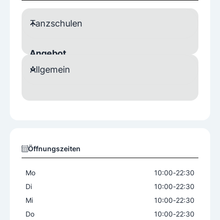
Tanzschulen
Angebot
Allgemein
Kurse
Verkauf Tanzausrüstung
Workshops
Individueller Privatunterricht auch kurzfristig
Seit 25 Spezialist für Hochzeitsvorbereitung, vom
einfachen Walzer bis zur anspruchsvollen Choreo
graphie mit Musikschnitt, Rhythmusanpassung et
c.
Öffnungszeiten
Zielgruppen
Mo
10:00
-
22:30
Erwachsene
Jugendliche
Kinder
Di
10:00
-
22:30
Paare
Singles
Mi
10:00
-
22:30
Tanzangebot
Do
10:00
-
22:30