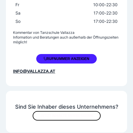
Fr
10:00
-
22:30
Lateinamerikanische Tänze
Modetänze
Sa
17:00
-
22:30
Spezialtänze
Standardtänze
So
17:00
-
22:30
Tanzsport
Kommentar von
Tanzschule Vallazza
Spezielle Leistungen
Information und Beratungen auch außerhalb der Öffnungszeiten
möglich!
Einzelunterricht
Saalvermietung
Tirols neuester Tanz- und Event-Hotspot bietet R
+43 664 2043840
RUFNUMMER ANZEIGEN
aum für anspruchsvolle Events - vom Tanzkurs, T
anzparties über Seminare, Lesungen, Vernissagen
INFO@VALLAZZA.AT
bis hin zu anspruchsvollen Kleinevents (Konzerte,
Kabarett etc.) zu fairen Preisen, auf Wunsch auch
mit kreativen Zusatzleistungen für die perfekte A
bwicklung Ihrer Veranstaltung.
Tanzausrüstung
Sind Sie Inhaber dieses Unternehmens?
Accessoires
Bekleidung
Schuhe
JETZT INHALTE VERBESSERN
Tanzzubehör