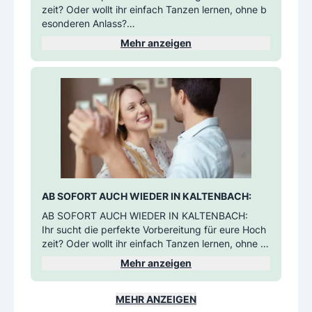
e besonderen Anlass?
zeit? Oder wollt ihr einfach Tanzen lernen, ohne b
esonderen Anlass?
Dann meldet euch gleich bei uns!
Mehr anzeigen
In nur 4 Wochen lernt ihr die wichtigsten aktuellen
Gesellschafts-, Freizeit- und regionalen Tänze (u.
a. Discofox, Walzer, Boarischer, Polka, Cha-Cha-C
ha uvm)! Der ideale Einstieg für die Unentschlosse
nen unter euch.
Dauer: 4 Wochen - 4 Kursabende zu 2 UStd. (=10
5 Minuten Kursdauer/Abend)
Natürlich inkl. unserem Servicepaket wie Gratis-Er
satzabend für versäumte Kursabende, Wiederhol
ertarif 50% und Kursplatzlimitierung - sichert euch
AB SOFORT AUCH WIEDER IN KALTENBACH:
gleich euren Platz!
AB SOFORT AUCH WIEDER IN KALTENBACH:
Ihr sucht die perfekte Vorbereitung für eure Hoch
zeit? Oder wollt ihr einfach Tanzen lernen, ohne b
esonderen Anlass?
Mehr anzeigen
Dann meldet euch gleich bei uns!
In nur 4 Wochen lernt ihr die wichtigsten aktuellen
Gesellschafts-, Freizeit- und regionalen Tänze (u.
MEHR ANZEIGEN