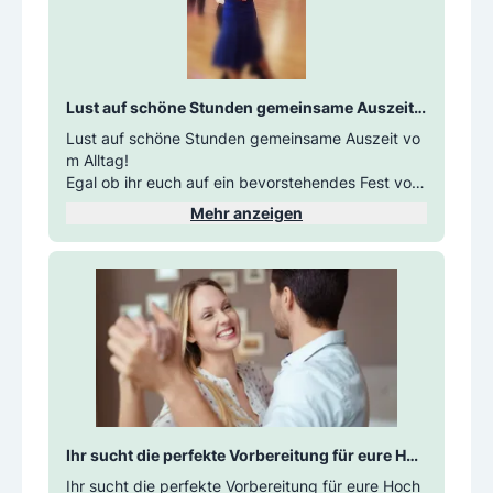
Lust auf schöne Stunden gemeinsame Auszeit v
om Alltag!
Lust auf schöne Stunden gemeinsame Auszeit vo
m Alltag!
Egal ob ihr euch auf ein bevorstehendes Fest vorb
ereitet, oder euch einfach nur den Wunsch erfüllt,
Mehr anzeigen
endlich gemeinsam übers Parkett zu schweben. I
n nur 10 Wochen lernt ihr alle aktuellen Gesellscha
fts-, Freizeit- und regionalen Tänze (u.a. Discofox,
Walzer, Boarischer, Polka, Cha-Cha-Cha uvm.)!
Dauer: 10 Wochen - 10 Kursabende zu 2 UStd. (=
105 Minuten Kursdauer/Abend)
Natürlich inkl. unserem Servicepaket wie Gratis-Er
satzabend für versäumte Kursabende, Wiederhol
ertarif 50% und Kursplatzlimitierung - sichert euch
Ihr sucht die perfekte Vorbereitung für eure Hoc
gleich euren Platz!
hzeit? Oder wollt ihr einfach Tanzen lernen, ohn
Ihr sucht die perfekte Vorbereitung für eure Hoch