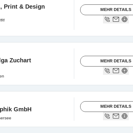
, Print & Design
MEHR DETAILS
fit!
ga Zuchart
MEHR DETAILS
ten
MEHR DETAILS
aphik GmbH
hersee