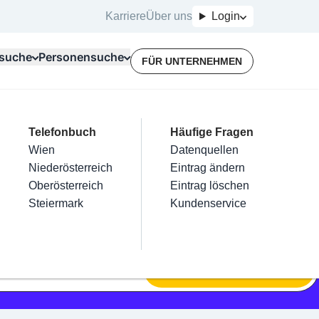
Karriere
Über uns
Login
suche
Personensuche
FÜR UNTERNEHMEN
Top Branchen
Kategorien
Telefonbuch
Mein Firmeneintrag
Für Unternehmer
Häufige Fragen
lektriker
Friseur
Wien
Eintrag hinzufügen
Terminbuchung
Datenquellen
nstallateure
Nägel
Niederösterreich
Eintrag beanspruchen
Kostenlose Beratung
Eintrag ändern
Maler & Lackierer
Haarentfernung
Oberösterreich
Eintrag verwalten
Eintrag löschen
Branchen A-Z
Make-Up
Steiermark
Eintrag bewerben
Kundenservice
Alle
SUCHEN