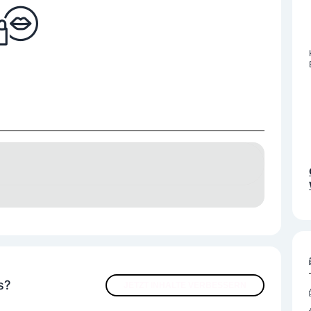
g
Haarentfernung
Maniküre
Pediküre
behandlungen
s?
JETZT INHALTE VERBESSERN