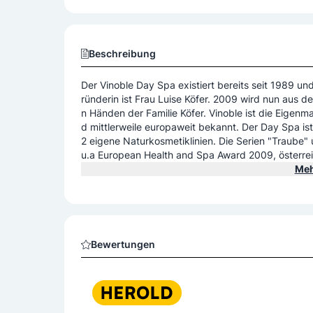
Beschreibung
Der Vinoble Day Spa existiert bereits seit 1989 un
ründerin ist Frau Luise Köfer. 2009 wird nun aus 
n Händen der Familie Köfer. Vinoble ist die Eigenm
d mittlerweile europaweit bekannt. Der Day Spa i
2 eigene Naturkosmetiklinien. Die Serien "Traube
u.a European Health and Spa Award 2009, österreichi
o-zertifizierte Pflegelinie, welche über 9 Produkte
Meh
gene, sehr exklusive Treatmets für Gesicht und 
welche in ebenso exklusiven 5 Sterne Hotels Anw
er eine eigene "Treatment-Suite", welche von dem
VINOBLE Day SPA besichtigt werden kann.
Bewertungen