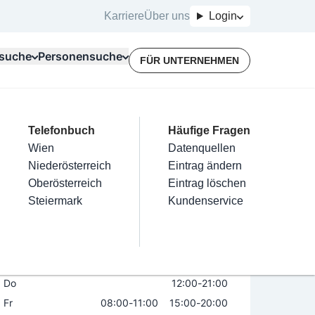
Karriere
Über uns
Login
suche
Personensuche
FÜR UNTERNEHMEN
Top Branchen
Kategorien
Telefonbuch
Mein Firmeneintrag
Für Unternehmer
Häufige Fragen
lektriker
Friseur
Wien
Eintrag hinzufügen
Terminbuchung
Datenquellen
pa
nstallateure
Nägel
Niederösterreich
Eintrag beanspruchen
Kostenlose Beratung
Eintrag ändern
Maler & Lackierer
Haarentfernung
Oberösterreich
Eintrag verwalten
Eintrag löschen
Öffnungszeiten
Branchen A-Z
Make-Up
Steiermark
Eintrag bewerben
Kundenservice
Alle
Mo
08:00
-
11:00
15:00
-
20:00
Di
12:00
-
21:00
Mi
08:00
-
11:00
15:00
-
20:00
Do
12:00
-
21:00
Fr
08:00
-
11:00
15:00
-
20:00