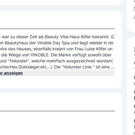
d war zu dieser Zeit als Beauty Vital Haus Köfer bekannt. G
dem Beautyhaus der Vinoble Day Spa und liegt wieder in de
arke des Hauses, ebenfalls kreiert von Frau Luise Köfer un
st die Wiege von VINOBLE. Die Marke verfügt sowohl über
" und "Holunder", welche mehrfach ausgezeichnet wurden(
sches Gütesiegel etc...). Die "Holunder Linie " ist eine bi
 verfügt. Die "Traube" verfügt über 32 Produkte und hat ei
r anzeigen
Körper(u. a die Traubenkernsäckchen-Ganzkörpermassage),
endung finden. Ausserdem verfügt die Marke VINOBLE, üb
 SPA Architekten Joachim Hallwachs kreiert wurde und in