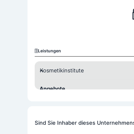
Leistungen
Kosmetikinstitute
Angebote
Aromabehandlungen
Gesichtsbehandlun
Peeling
Permanent Make-Up
Wickel
Yogakurse, Sauna, Rituale, ästhetik Medizin...
Sind Sie Inhaber dieses Unternehmen