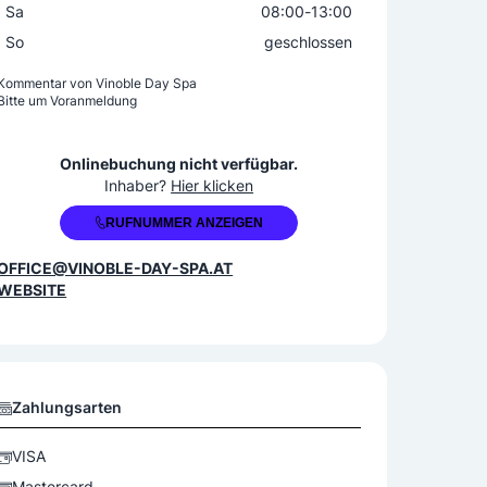
Sa
08:00
-
13:00
So
geschlossen
Kommentar von
Vinoble Day Spa
Bitte um Voranmeldung
+43 3452 84211
Onlinebuchung nicht verfügbar.
Inhaber?
Hier klicken
RUFNUMMER ANZEIGEN
OFFICE@VINOBLE-DAY-SPA.AT
WEBSITE
Zahlungsarten
VISA
Mastercard