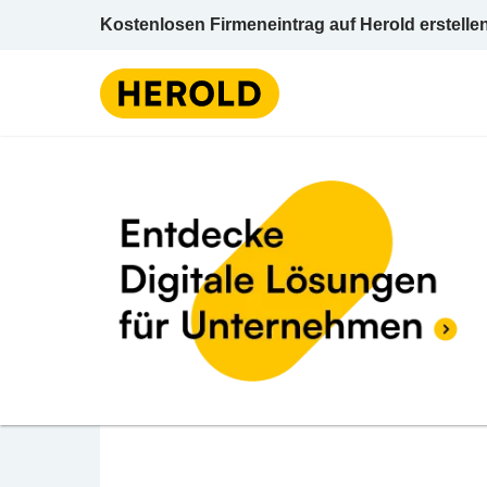
Kostenlosen Firmeneintrag auf Herold erstelle
K
BEWERTUNG ABGEBEN
Vinoble Day Spa
Grazer Straße 125 8430 Kaindorf Leibnitz 
Kosmetikinstitut