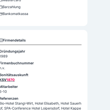
Barzahlung
Bankomatkassa
Firmendetails
Gründungsjahr
1989
Firmenbuchnummer
n.v.
Bonitätsauskunft
KSV
1870
Mitarbeiter
6-10
Referenzen
Bio-Hotel Stangl-Wirt, Hotel Elisabeth, Hotel Sauerh
of, SPA-Conference Hotel Loipersdorf, Hotel Kappe