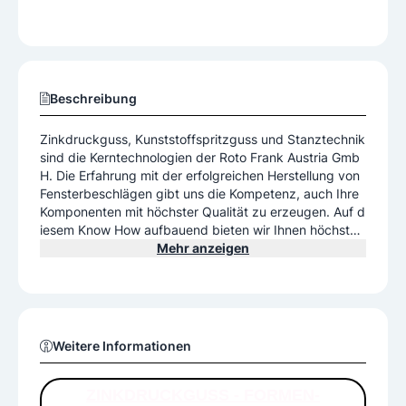
Beschreibung
Zinkdruckguss, Kunststoffspritzguss und Stanztechnik
sind die Kerntechnologien der Roto Frank Austria Gmb
H. Die Erfahrung mit der erfolgreichen Herstellung von
Fensterbeschlägen gibt uns die Kompetenz, auch Ihre
Komponenten mit höchster Qualität zu erzeugen. Auf d
iesem Know How aufbauend bieten wir Ihnen höchste
Qualität von der Entwicklung bis zur Fertigung. Dabei s
Mehr anzeigen
ind wir in der Produktentwicklung Ihr innovativer Partn
er und in der technischen Umsetzung Garant für eine e
rfolgreiche Produktion. Mehr Infos finden Sie auf unser
er Website.
Weitere Informationen
ZINKDRUCKGUSS - FORMEN-