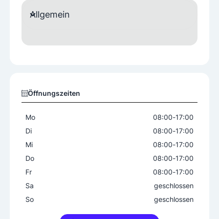
Allgemein
Maschinenbau
Metallbau
Metallverarbeitung
Metallveredelung
Oberflächentechnik
Stahlbau
Verbindungstechnik
Werkzeugbau
Materialien
Öffnungszeiten
Aluminium
Aluzink
Edelstahl
Kupfer
Messing
Stahl
Zink
Mo
08:00
-
17:00
Di
08:00
-
17:00
Mi
08:00
-
17:00
Do
08:00
-
17:00
Fr
08:00
-
17:00
Sa
geschlossen
So
geschlossen