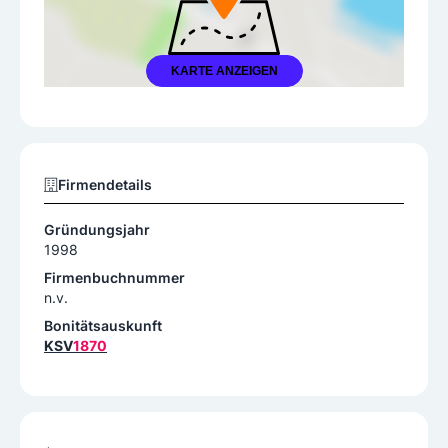
KARTE ANZEIGEN
Firmendetails
Gründungsjahr
1998
Firmenbuchnummer
n.v.
Bonitätsauskunft
KSV
1870