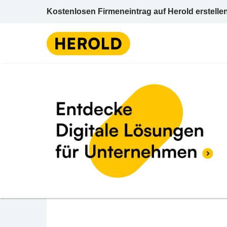
Kostenlosen Firmeneintrag auf Herold erstelle
Kunststoffbe- u -v
BEWERTUNG ABGEBEN
Hubertus Goller Ges
Donaustraße 110 3400 Klosterneuburg Tulln
Kunststoffbe- u -verarbeitung