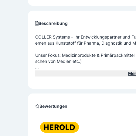
Medizin
Verpackung
Fokus auf Pharma, Diagnostik und Medizintechn
Beschreibung
GOLLER Systems – Ihr Entwicklungspartner und Fu
emen aus Kunststoff für Pharma, Diagnostik und 
Unser Fokus: Medizinprodukte & Primärpackmittel (individuelle Systemlösungen zum Applizieren/Dosieren/Mi
schen von Medien etc.)
Ihr Vorteil: Ihr Komplettsystem - ein Lieferant!
Meh
Bewertungen