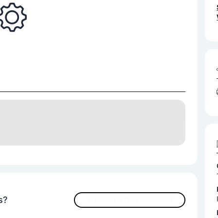
erten Komplettsystemen für Pharma, Diagnostik und
s?
JETZT INHALTE VERBESSERN