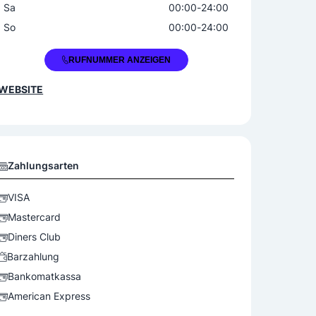
Sa
00:00
-
24:00
So
00:00
-
24:00
+43 5372 71021
RUFNUMMER ANZEIGEN
WEBSITE
Zahlungsarten
VISA
Mastercard
Diners Club
Barzahlung
Bankomatkassa
American Express