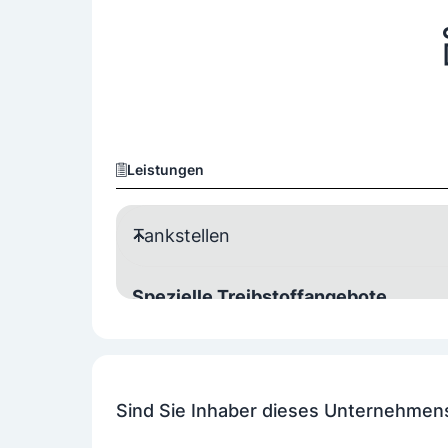
Leistungen
Tankstellen
Spezielle Treibstoffangebote
Autogas
Bio-Diesel
Bioethanol
Er
zusätzliche Einrichtungen
Sind Sie Inhaber dieses Unternehmen
Café-Bar
Shop