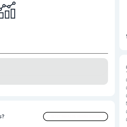
dgas
Wasserstoff
s?
JETZT INHALTE VERBESSERN