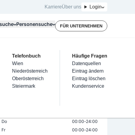
Karriere
Über uns
Login
suche
Personensuche
FÜR UNTERNEHMEN
Top Branchen
Kategorien
Telefonbuch
Mein Firmeneintrag
Für Unternehmer
Häufige Fragen
lektriker
Friseur
Wien
Eintrag hinzufügen
Terminbuchung
Datenquellen
nstallateure
Nägel
Niederösterreich
Eintrag beanspruchen
Kostenlose Beratung
Eintrag ändern
Maler & Lackierer
Haarentfernung
Oberösterreich
Eintrag verwalten
Eintrag löschen
Öffnungszeiten
Jetzt geöffnet
Branchen A-Z
Make-Up
Steiermark
Eintrag bewerben
Kundenservice
Alle
Mo
00:00
-
24:00
Di
00:00
-
24:00
Mi
00:00
-
24:00
Do
00:00
-
24:00
Fr
00:00
-
24:00