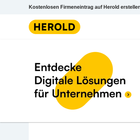
Kostenlosen Firmeneintrag auf Herold erstelle
Lebens
BEWERTUNG ABGEBEN
Ghesla Jürgen
Schulstraße 7 6923 Lauterach Bregenz Vora
Lebens- u Sozialberatung