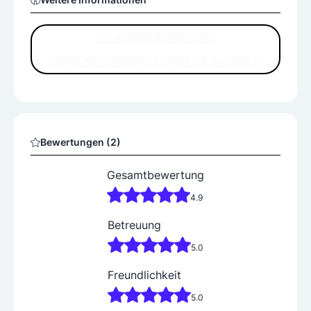
Wir fühlen uns verpflichtet, Sie respektvoll und dennoc
h fachlich kompetent durch alle Phasen der Trauer hin
TRAUERHILFE UND
durch zu begleiten. Für uns ist der menschliche Aspekt
BESTATTUNGEN ÜBER 30 JAHREN
das Wichtigste. Bewältigen Sie mit uns Ihre Trauer - wir
reichen Ihnen die Hand!
Bewertungen (2)
Gesamtbewertung
4.9
Betreuung
5.0
Freundlichkeit
5.0