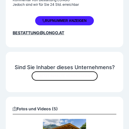
Diamantbestattungen
Erdbestattungen
Jedoch sind wir für Sie 24 Std. erreichbar
Feuerbestattungen
Luftbestattungen
Naturbestattungen
Seebestattungen
+43 5672 62577
RUFNUMMER ANZEIGEN
BESTATTUNG@LONGO.AT
Sind Sie Inhaber dieses Unternehmens?
JETZT INHALTE VERBESSERN
Fotos und Videos (5)