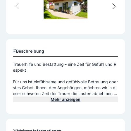
Beschreibung
Trauerhilfe und Bestattung - eine Zeit für Gefühl und R
espekt
Für uns ist einfühlsame und gefühlvolle Betreuung ober
stes Gebot. Ihnen, den Angehörigen, möchten wir in di
eser schweren Zeit der Trauer die Lasten abnehmen -
wir kümmern uns um Sie, um nötige Formalitäten und V
Mehr anzeigen
orgänge, und geben Ihnen Zeit, würdevoll Abschied zu
nehmen. Vom Ableben Ihrer geliebten Person bis zur Er
ledigung aller nötigen Schritte sind wir immer für Sie d
a!
Bestattung Longo in Lechaschau bei Reutte
Weitere Informationen