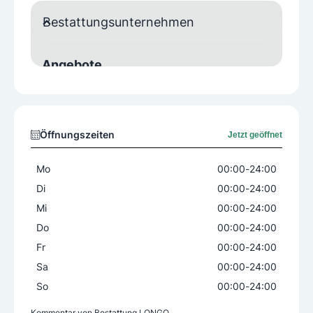
Bestattungsunternehmen
Angebote
Beratung
Bestattungsvorsorge
Betreuung
Blumenschmuck
Dekoration
Öffnungszeiten
Jetzt geöffnet
Erledigung der Behördenwege
Grabredner
Musik
Mo
00:00
-
24:00
Organisation der Begräbnisstätte
Di
00:00
-
24:00
Organisation der Trauerfeierlichkeiten
Mi
00:00
-
24:00
Parten
Rückführung
Särge
Do
00:00
-
24:00
Todesanzeigen
Trauerbegleitung
Fr
00:00
-
24:00
Trauerbriefe
Urnen
Überführungen
Sa
00:00
-
24:00
So
00:00
-
24:00
Bestattungsarten
Kommentar von
Bestattung LONGO