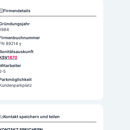
Firmendetails
Gründungsjahr
1984
Firmenbuchnummer
FN 89214 y
Bonitätsauskunft
KSV
1870
Mitarbeiter
2-5
Parkmöglichkeit
Kundenparkplatz
Kontakt speichern und teilen
KONTAKT SPEICHERN