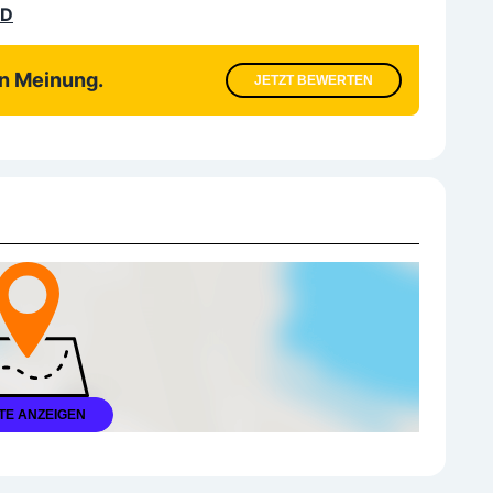
LD
en Meinung.
JETZT BEWERTEN
TE ANZEIGEN