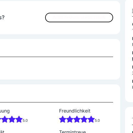
s?
JETZT INHALTE VERBESSERN
uung
Freundlichkeit
5.0
5.0
ät
Termintreue