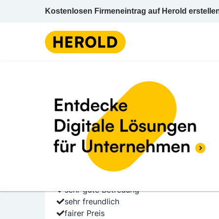
Kostenlosen Firmeneintrag auf Herold erstelle
Immobilienmakle
1 BEWERTUNGEN
BEWERTUNG ABGE
5.0 (1)
AURA Immobilienver
Hauptstraße 17 2544 Leobersdorf Baden Ni
Immobilienmakler
sehr gute Betreuung
sehr freundlich
fairer Preis