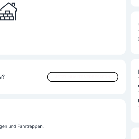
s?
JETZT INHALTE VERBESSERN
agen und Fahrtreppen.