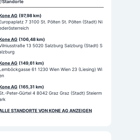
Standorte
Kone AG
(97,98 km)
Europaplatz 7 3100 St. Pölten St. Pölten (Stadt) Ni
ederösterreich
Kone AG
(106,48 km)
Vilniusstraße 13 5020 Salzburg Salzburg (Stadt) S
alzburg
Kone AG
(149,61 km)
Lemböckgasse 61 1230 Wien Wien 23 (Liesing) Wi
en
Kone AG
(165,31 km)
St.-Peter-Gürtel 4 8042 Graz Graz (Stadt) Steierm
ark
ALLE STANDORTE VON
KONE AG
ANZEIGEN