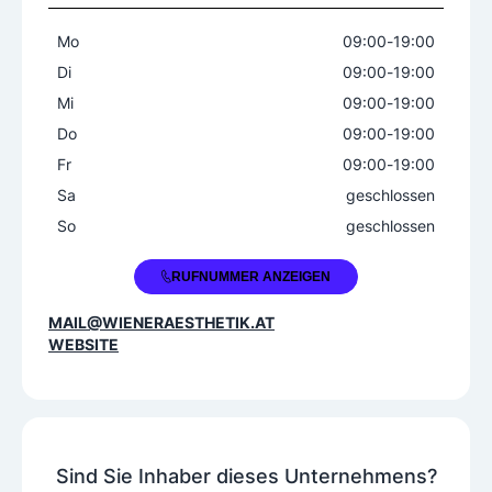
Brustchirurgie
Handchirurgie
Plastische Chirurgie
Mo
09:00
-
19:00
Di
09:00
-
19:00
Behandlungsfelder plastische Chirur
Mi
09:00
-
19:00
gie
Do
09:00
-
19:00
Abgesunkene Augenbrauen
Fr
09:00
-
19:00
Abstehende Ohren
Besenreiser
Sa
geschlossen
Brusterschlaffungen
Brustverformungen
So
geschlossen
Brustvergrößerungen
+43 1 8901050
Brustverkleinerungen
Cellulite
RUFNUMMER ANZEIGEN
Eigenhaartransplantationen
MAIL@WIENERAESTHETIK.AT
Fettablagerungen
Fettschürzen
WEBSITE
Genitalformungen
Gesichtsfalten
Kinnfalten
Krampfadern
Lippenkorrekturen
Narben
Nasenkorrekturen
Sind Sie Inhaber dieses Unternehmens?