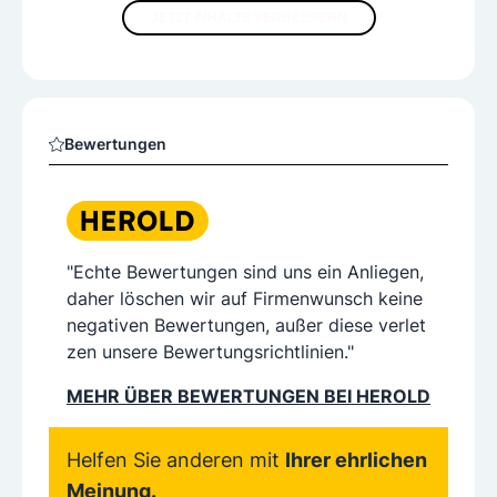
Pigmentveränderungen
Poformungen
JETZT INHALTE VERBESSERN
Schlaffe Oberarme/Oberschenkel
Schlupflider
Schlupfwarzen
Tattooentfernungen
Tränensäcke
Zornesfalten
Bewertungen
Sonstige Services
Ambulante Eingriffe
Beratungsgespräche
"Echte Bewertungen sind uns ein Anliegen,
Nachbehandlungen
daher löschen wir auf Firmenwunsch keine
negativen Bewertungen, außer diese verlet
zen unsere Bewertungsrichtlinien."
MEHR ÜBER BEWERTUNGEN BEI HEROLD
Helfen Sie anderen mit
Ihrer ehrlichen
Meinung.