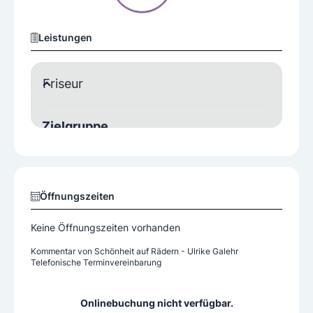
Leistungen
Friseur
Zielgruppe
Damen
Herren
Kinder
mobiler Friseur
Öffnungszeiten
Ja
Keine Öffnungszeiten vorhanden
Kommentar von
Schönheit auf Rädern - Ulrike Galehr
Telefonische Terminvereinbarung
+43 664 5420055
Onlinebuchung nicht verfügbar.