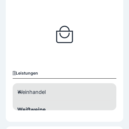
Leistungen
Weinhandel
Weißweine
Chardonnay
Gelber Muskateller
Grüner Veltliner
Muskat Ottonel