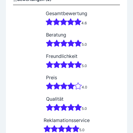
Süßweine
Gesamtbewertung
4.6
Beratung
5.0
Freundlichkeit
5.0
Preis
4.0
Qualität
5.0
Reklamationsservice
5.0