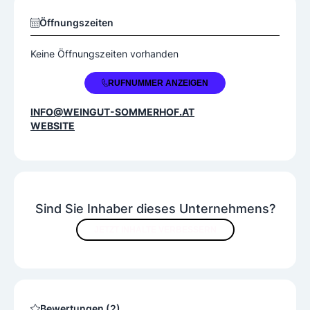
Neuburger
Sauvignon Blanc
Öffnungszeiten
Welschriesling
Keine Öffnungszeiten vorhanden
Sonstige Services
+43 2685 8541
RUFNUMMER ANZEIGEN
Verkostungen
INFO@WEINGUT-SOMMERHOF.AT
Rotweine
WEBSITE
Blaufränkisch
Zweigelt
Schaumweine
Frizzante
Sind Sie Inhaber dieses Unternehmens?
JETZT INHALTE VERBESSERN
Roséweine
Cuvée
Dessertweine
Bewertungen (2)