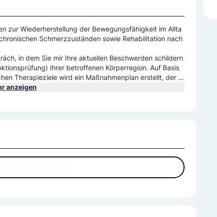
n zur Wiederherstellung der Bewegungsfähigkeit im Allta
 chronischen Schmerzzuständen sowie Rehabilitation nach
räch, in dem Sie mir Ihre aktuellen Beschwerden schildern
tionsprüfung) Ihrer betroffenen Körperregion. Auf Basis
hen Therapieziele wird ein Maßnahmenplan erstellt, der s
ch Anwendungen an Muskulatur/Gelenken/usw. beinhaltet.
r anzeigen
PHYSIOTHERAPIE