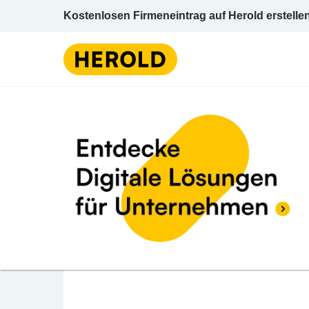
Kostenlosen Firmeneintrag auf Herold erstelle
Physiotherapie
Oberöste
BEWERTUNG ABGEBEN
Rebecca Ahamer Praxi
vital
Roseggerstraße 81 4614 Marchtrenk Wels (
Physiotherapie