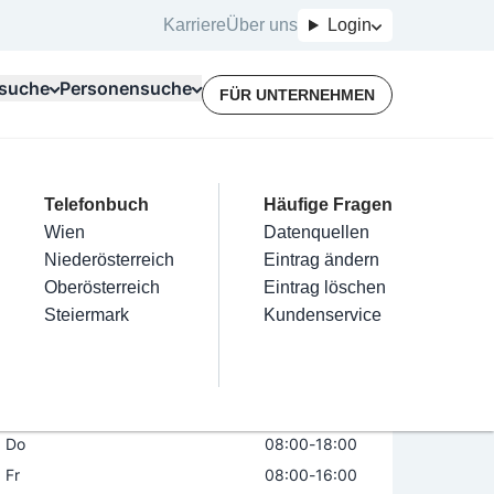
Karriere
Über uns
Login
suche
Personensuche
FÜR UNTERNEHMEN
Top Branchen
Kategorien
Telefonbuch
Mein Firmeneintrag
Für Unternehmer
Häufige Fragen
lektriker
Friseur
Wien
Eintrag hinzufügen
Terminbuchung
Datenquellen
 Physiotherapie be-vital
nstallateure
Nägel
Niederösterreich
Eintrag beanspruchen
Kostenlose Beratung
Eintrag ändern
Maler & Lackierer
Haarentfernung
Oberösterreich
Eintrag verwalten
Eintrag löschen
Öffnungszeiten
Branchen A-Z
Make-Up
Steiermark
Eintrag bewerben
Kundenservice
Alle
Mo
08:00
-
18:00
Di
08:00
-
18:00
Mi
08:00
-
18:00
Do
08:00
-
18:00
Fr
08:00
-
16:00